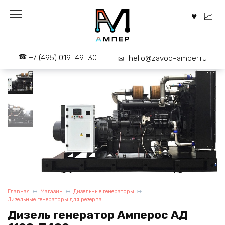
Перейти
к
содержанию
+7 (495) 019-49-30
hello@zavod-amper.ru
Главная
Магазин
Дизельные генераторы
Дизельные генераторы для резерва
Дизель генератор Амперос АД