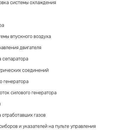
овка системы охлаждения
ра
темы впускного воздуха
равления двигателя
а сепаратора
трических соединений
о генератора
оток силового генератора
й
 отработавших газов
иборов и указателей на пульте управления