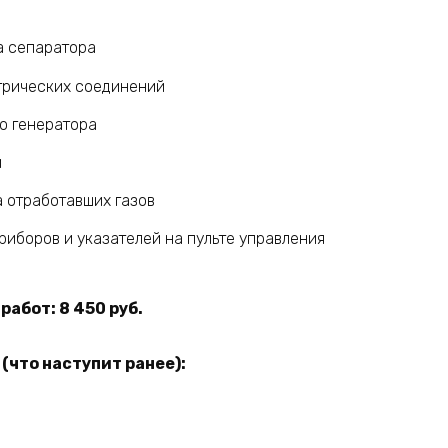
а сепаратора
трических соединений
о генератора
й
 отработавших газов
иборов и указателей на пульте управления
абот: 8 450 руб.
(что наступит ранее):