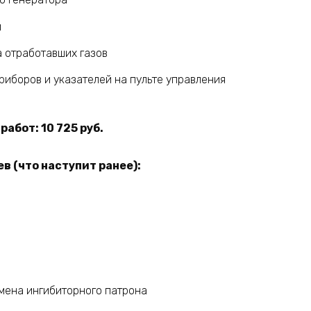
й
 отработавших газов
иборов и указателей на пульте управления
абот: 10 725 руб.
в (что наступит ранее):
мена ингибиторного патрона