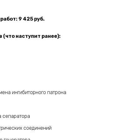
абот: 9 425 руб.
 (что наступит ранее):
мена ингибиторного патрона
а сепаратора
трических соединений
о генератора