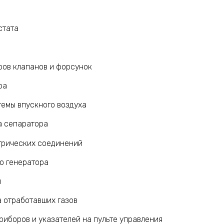
стата
ров клапанов и форсунок
ра
темы впускного воздуха
а сепаратора
трических соединений
о генератора
й
 отработавших газов
иборов и указателей на пульте управления