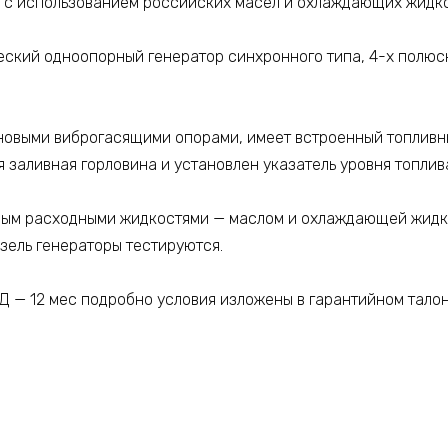
и с использованием российских масел и охлаждающих жидко
еский одноопорный генератор синхронного типа, 4-х полюс
новыми виброгасящими опорами, имеет встроенный топливны
я заливная горловина и установлен указатель уровня топлив
ным расходными жидкостями — маслом и охлаждающей жидко
изель генераторы тестируются.
Д — 12 мес подробно условия изложены в гарантийном талон