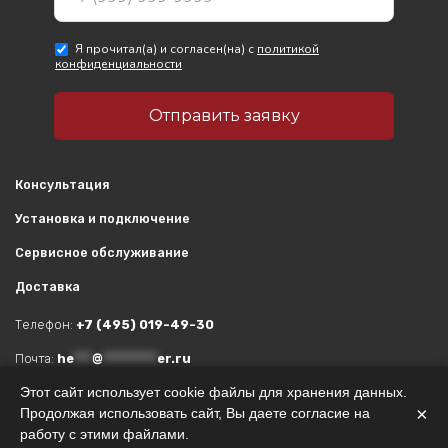
Консультация
Установка и подключение
Сервисное обслуживание
Доставка
Телефон:
+7 (495) 019-49-30
Почта:
he
***
@
*********
er.ru
Этот сайт использует cookie файлы для хранения данных.
Адрес:
Москва, ул. Вильгельма Пика, 11
×
Продолжая использовать сайт, Вы даете согласие на
© 2026 Ампер. Все права защищены.
работу с этими файлами.