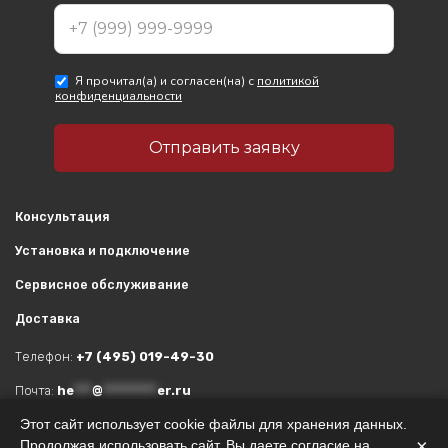
Консультация
Установка и подключение
Сервисное обслуживание
Доставка
Телефон:
+7 (495) 019-49-30
Почта:
he
***
@
*********
er.ru
Этот сайт использует cookie файлы для хранения данных.
Адрес:
Москва, ул. Вильгельма Пика, 11
×
Продолжая использовать сайт, Вы даете согласие на