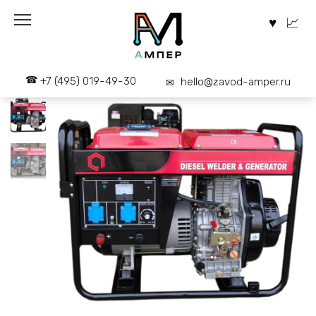
Перейти
к
содержанию
+7 (495) 019-49-30
hello@zavod-amper.ru