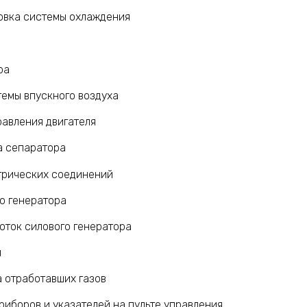
овка системы охлаждения
ра
темы впускного воздуха
равления двигателя
а сепаратора
трических соединений
о генератора
оток силового генератора
й
 отработавших газов
иборов и указателей на пульте управления