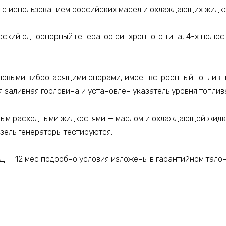
и с использованием российских масел и охлаждающих жидко
еский одноопорный генератор синхронного типа, 4-х полюс
новыми виброгасящими опорами, имеет встроенный топливны
я заливная горловина и установлен указатель уровня топлив
ным расходными жидкостями — маслом и охлаждающей жидко
изель генераторы тестируются.
Д — 12 мес подробно условия изложены в гарантийном талон