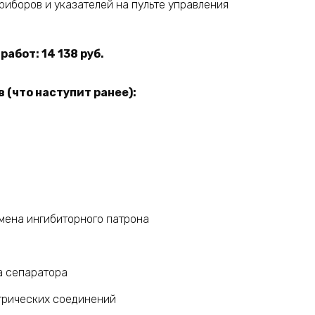
иборов и указателей на пульте управления
абот: 14 138 руб.
 (что наступит ранее):
мена ингибиторного патрона
а сепаратора
трических соединений