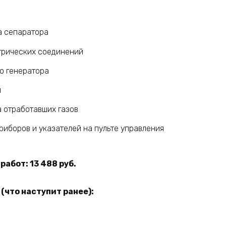
а сепаратора
трических соединений
о генератора
й
 отработавших газов
иборов и указателей на пульте управления
абот: 13 488 руб.
(что наступит ранее):