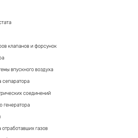
стата
ров клапанов и форсунок
ра
темы впускного воздуха
а сепаратора
трических соединений
о генератора
й
 отработавших газов