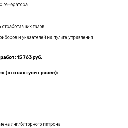
о генератора
й
 отработавших газов
иборов и указателей на пульте управления
абот: 15 763 руб.
в (что наступит ранее):
мена ингибиторного патрона