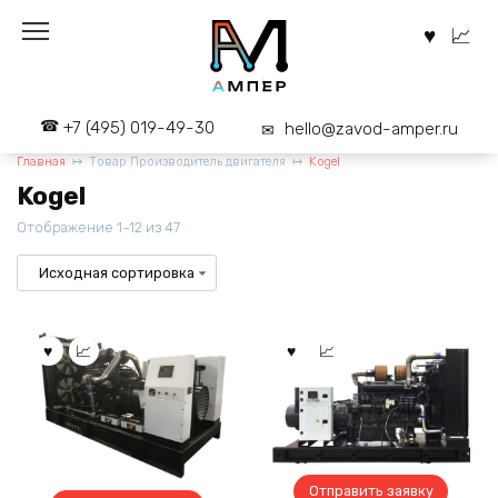
Перейти
к
содержанию
+7 (495) 019-49-30
hello@zavod-amper.ru
Главная
Товар Производитель двигателя
Kogel
Kogel
Отображение 1–12 из 47
Отправить заявку