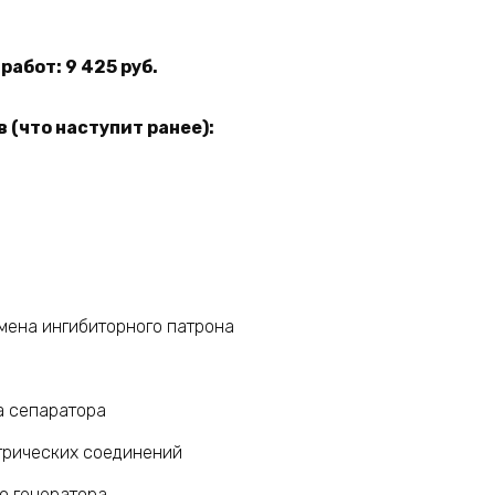
абот: 9 425 руб.
 (что наступит ранее):
мена ингибиторного патрона
а сепаратора
трических соединений
о генератора