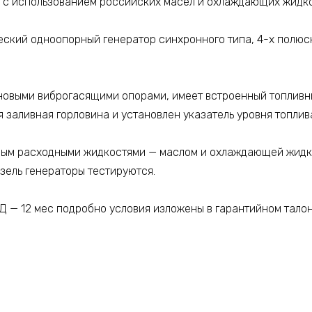
и с использованием российских масел и охлаждающих жидко
еский одноопорный генератор синхронного типа, 4-х полюс
новыми виброгасящими опорами, имеет встроенный топливны
я заливная горловина и установлен указатель уровня топлив
ным расходными жидкостями — маслом и охлаждающей жидко
изель генераторы тестируются.
Д — 12 мес подробно условия изложены в гарантийном талон