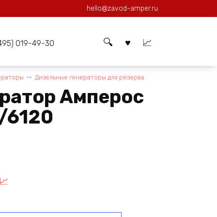
hello@zavod-amper.ru
(495) 019-49-30
ераторы
Дизельные генераторы для резерва
ератор Амперос
/6120