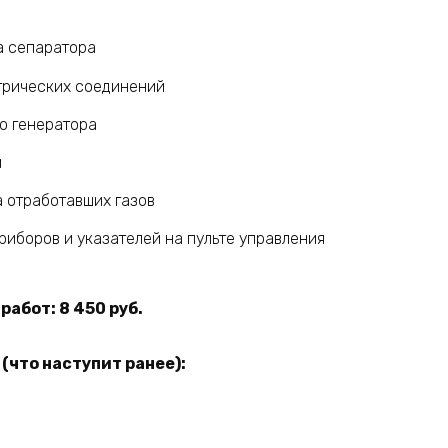
а сепаратора
трических соединений
о генератора
й
 отработавших газов
иборов и указателей на пульте управления
абот: 8 450 руб.
(что наступит ранее):