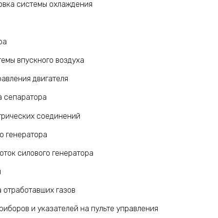
овка системы охлаждения
ра
темы впускного воздуха
равления двигателя
а сепаратора
трических соединений
о генератора
оток силового генератора
й
 отработавших газов
иборов и указателей на пульте управления