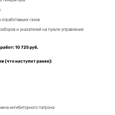
й
 отработавших газов
иборов и указателей на пульте управления
абот: 10 725 руб.
в (что наступит ранее):
мена ингибиторного патрона