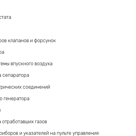
стата
ров клапанов и форсунок
ра
темы впускного воздуха
а сепаратора
трических соединений
о генератора
й
 отработавших газов
иборов и указателей на пульте управления