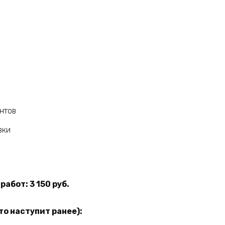
нтов
вки
абот: 3 150 руб.
то наступит ранее):