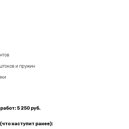
нтов
 штоков и пружин
вки
абот: 5 250 руб.
(что наступит ранее):