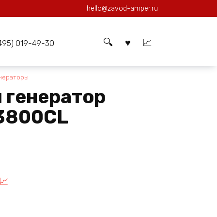
hello@zavod-amper.ru
(495) 019-49-30
нераторы
 генератор
3800CL